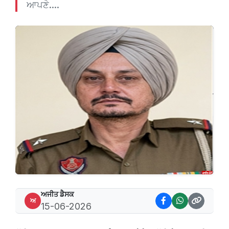
ਆਪਣੇ....
ਅਜੀਤ ਡੈਸਕ
ਅ
15-06-2026