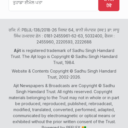
ਹੋਵੋ
ਰਜਿ: ਨੰ: PB/JL-138/2018-26 ਜਿਲਦ 64, ਬਾਨੀ ਸੰਪਾਦਕ (ਸਵ:) ਡਾ: ਸਾਧੂ
ਸਿੰਘ ਹਮਦਰਦ ਫ਼ੋਨ : 0181-2455961-62-63, 5032400, ਫੈਕਸ :
2455960, 2220593, 2222688
Ajit
is registered trademark of Sadhu Singh Hamdard
Trust. The Ajit logo is Copyright © Sadhu Singh Hamdard
Trust, 1984.
Website & Contents Copyright © Sadhu Singh Hamdard
Trust, 2002-2026.
Ajit Newspapers & Broadcasts are Copyright © Sadhu
Singh Hamdard Trust. All rights reserved. Copyright
materials belonging to the Trust may not in whole or in part
be produced, reproduced, published, rebroadcast,
modified, translated, converted, performed, adapted,
communicated by electromagnetic or optical means or
exhibited without the prior written consent of the Trust.
Powered by
REFLEX