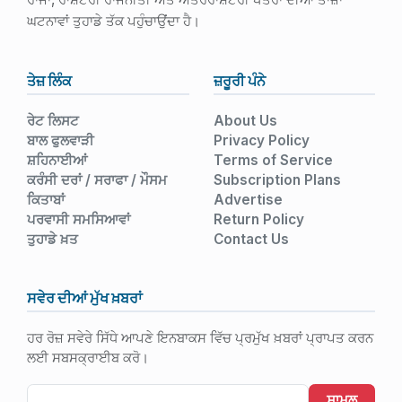
ਘਟਨਾਵਾਂ ਤੁਹਾਡੇ ਤੱਕ ਪਹੁੰਚਾਉਂਦਾ ਹੈ।
ਤੇਜ਼ ਲਿੰਕ
ਜ਼ਰੂਰੀ ਪੰਨੇ
ਰੇਟ ਲਿਸਟ
About Us
ਬਾਲ ਫੁਲਵਾੜੀ
Privacy Policy
ਸ਼ਹਿਨਾਈਆਂ
Terms of Service
ਕਰੰਸੀ ਦਰਾਂ / ਸਰਾਫਾ / ਮੌਸਮ
Subscription Plans
ਕਿਤਾਬਾਂ
Advertise
ਪਰਵਾਸੀ ਸਮਸਿਆਵਾਂ
Return Policy
ਤੁਹਾਡੇ ਖ਼ਤ
Contact Us
ਸਵੇਰ ਦੀਆਂ ਮੁੱਖ ਖ਼ਬਰਾਂ
ਹਰ ਰੋਜ਼ ਸਵੇਰੇ ਸਿੱਧੇ ਆਪਣੇ ਇਨਬਾਕਸ ਵਿੱਚ ਪ੍ਰਮੁੱਖ ਖ਼ਬਰਾਂ ਪ੍ਰਾਪਤ ਕਰਨ
ਲਈ ਸਬਸਕ੍ਰਾਈਬ ਕਰੋ।
ਸ਼ਾਮਲ