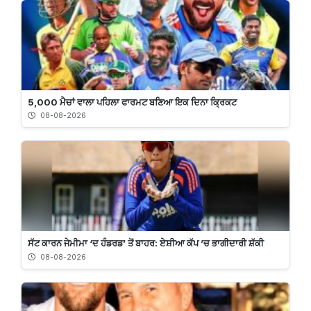
5,000 ਮੈਚਾਂ ਵਾਲਾ ਪਹਿਲਾ ਫਾਰਮਟ ਬਣਿਆ ਇਕ ਦਿਨਾ ਕ੍ਰਿਕਟ
08-08-2026
ਸੱਟ ਕਾਰਨ ਜੇਮੀਮਾ ‘ਦ ਹੰਡਰਡ’ ਤੋਂ ਬਾਹਰ: ਏਸ਼ੀਆ ਕੱਪ ’ਚ ਭਾਗੀਦਾਰੀ ਸ਼ੱਕੀ
08-08-2026