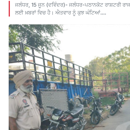
ਜਲੰਧਰ, 15 ਜੂਨ (ਦਵਿੰਦਰ)- ਜਲੰਧਰ-ਪਠਾਨਕੋਟ ਰਾਸ਼ਟਰੀ 
ਲਈ ਖ਼ਬਰਾਂ ਵਿਚ ਹੈ। ਐਤਵਾਰ ਨੂੰ ਕੁਝ ਘੰਟਿਆਂ....