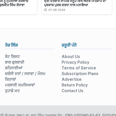
ਹਲਕੇ ਨੂੰ ਮੁਹੱਈਆ ਕਰਵਾਓ
ਸ੍ਰੀ ਦਰਬਾਰ ਸਾਹਿਬ ਸਮੂਹ ਵਿਖੇ ਅੱਠਵੇਂ ਪਾਤਸ਼ਾਹ ਦਾ
ੁਲਜੀਤ ਸਿੰਘ ਰੰਧਾਵਾ
ਪ੍ਰਕਾਸ਼ ਪੁਰਬ ਸ਼ਰਧਾ ਨਾਲ ਮਨਾਇਆ
07-08-2026
ਤੇਜ਼ ਲਿੰਕ
ਜ਼ਰੂਰੀ ਪੰਨੇ
ਰੇਟ ਲਿਸਟ
About Us
ਬਾਲ ਫੁਲਵਾੜੀ
Privacy Policy
ਸ਼ਹਿਨਾਈਆਂ
Terms of Service
ਕਰੰਸੀ ਦਰਾਂ / ਸਰਾਫਾ / ਮੌਸਮ
Subscription Plans
ਕਿਤਾਬਾਂ
Advertise
ਪਰਵਾਸੀ ਸਮਸਿਆਵਾਂ
Return Policy
ਤੁਹਾਡੇ ਖ਼ਤ
Contact Us
ਾਨੀ ਸੰਪਾਦਕ (ਸਵ:) ਡਾ: ਸਾਧੂ ਸਿੰਘ ਹਮਦਰਦ ਫ਼ੋਨ : 0181-2455961-62-63, 503