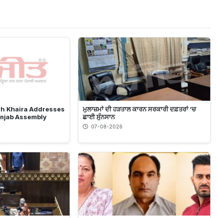
h Khaira Addresses
ਮੁਲਾਜ਼ਮਾਂ ਦੀ ਹੜਤਾਲ ਕਾਰਨ ਸਰਕਾਰੀ ਦਫ਼ਤਰਾਂ ’ਚ
njab Assembly
ਛਾਈ ਸੁੰਨਸਾਨ
07-08-2026