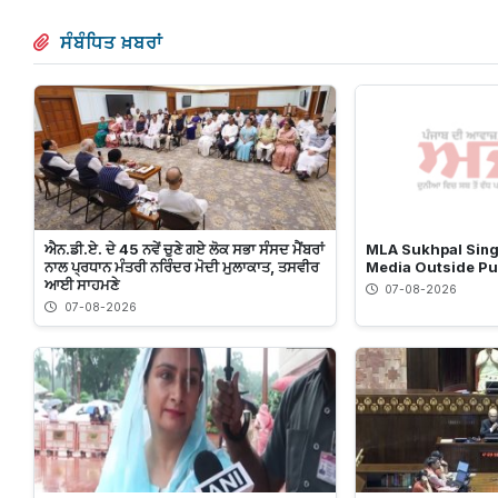
ਸੰਬੰਧਿਤ ਖ਼ਬਰਾਂ
ਐਨ.ਡੀ.ਏ. ਦੇ 45 ਨਵੇਂ ਚੁਣੇ ਗਏ ਲੋਕ ਸਭਾ ਸੰਸਦ ਮੈਂਬਰਾਂ
MLA Sukhpal Sing
ਨਾਲ ਪ੍ਰਧਾਨ ਮੰਤਰੀ ਨਰਿੰਦਰ ਮੋਦੀ ਮੁਲਾਕਾਤ, ਤਸਵੀਰ
Media Outside Pu
ਆਈ ਸਾਹਮਣੇ
07-08-2026
07-08-2026