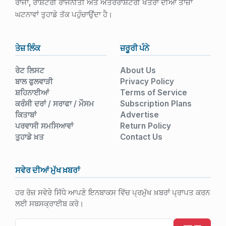
ਰਾਜਾਂ, ਰਾਸ਼ਟਰੀ ਰਾਜਨੀਤੀ ਅਤੇ ਅੰਤਰਰਾਸ਼ਟਰੀ ਖੇਤਰਾਂ ਦੀਆਂ ਤਾਜ਼ਾ
ਘਟਨਾਵਾਂ ਤੁਹਾਡੇ ਤੱਕ ਪਹੁੰਚਾਉਂਦਾ ਹੈ।
ਤੇਜ਼ ਲਿੰਕ
ਜ਼ਰੂਰੀ ਪੰਨੇ
ਰੇਟ ਲਿਸਟ
About Us
ਬਾਲ ਫੁਲਵਾੜੀ
Privacy Policy
ਸ਼ਹਿਨਾਈਆਂ
Terms of Service
ਕਰੰਸੀ ਦਰਾਂ / ਸਰਾਫਾ / ਮੌਸਮ
Subscription Plans
ਕਿਤਾਬਾਂ
Advertise
ਪਰਵਾਸੀ ਸਮਸਿਆਵਾਂ
Return Policy
ਤੁਹਾਡੇ ਖ਼ਤ
Contact Us
ਸਵੇਰ ਦੀਆਂ ਮੁੱਖ ਖ਼ਬਰਾਂ
ਹਰ ਰੋਜ਼ ਸਵੇਰੇ ਸਿੱਧੇ ਆਪਣੇ ਇਨਬਾਕਸ ਵਿੱਚ ਪ੍ਰਮੁੱਖ ਖ਼ਬਰਾਂ ਪ੍ਰਾਪਤ ਕਰਨ
ਲਈ ਸਬਸਕ੍ਰਾਈਬ ਕਰੋ।