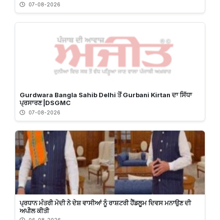
07-08-2026
Gurdwara Bangla Sahib Delhi ਤੋਂ Gurbani Kirtan ਦਾ ਸਿੱਧਾ
ਪ੍ਰਸਾਰਣ |DSGMC
07-08-2026
ਪ੍ਰਧਾਨ ਮੰਤਰੀ ਮੋਦੀ ਨੇ ਦੇਸ਼ ਵਾਸੀਆਂ ਨੂੰ ਰਾਸ਼ਟਰੀ ਹੈਂਡਲੂਮ ਦਿਵਸ ਮਨਾਉਣ ਦੀ
ਅਪੀਲ ਕੀਤੀ