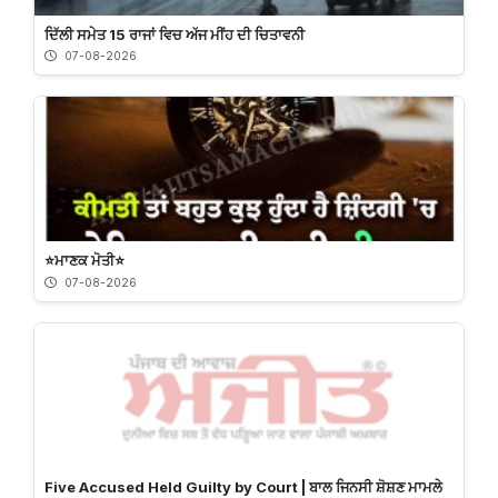
ਦਿੱਲੀ ਸਮੇਤ 15 ਰਾਜਾਂ ਵਿਚ ਅੱਜ ਮੀਂਹ ਦੀ ਚਿਤਾਵਨੀ
07-08-2026
⭐️ਮਾਣਕ ਮੋਤੀ⭐️
07-08-2026
Five Accused Held Guilty by Court | ਬਾਲ ਜਿਨਸੀ ਸ਼ੋਸ਼ਣ ਮਾਮਲੇ