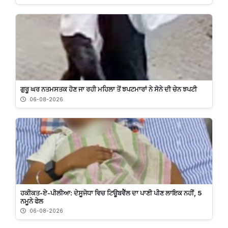
ਗੁਰੂ ਘਰ ਨਤਮਸਤਕ ਹੋਣ ਜਾ ਰਹੀ ਮਹਿਲਾ ਤੋਂ ਝਪਟਮਾਰਾਂ ਨੇ ਸੋਨੇ ਦੀ ਚੇਨ ਝਪਟੀ
06-08-2026
ਹਕੀਕਤ-ਏ-ਪੀਲੀਆ: ਦੇਸੂਜੋਧਾ ਵਿਚ ਟਿਊਬਵੈੱਲ ਦਾ ਪਾਣੀ ਪੀਣ ਲਾਇਕ ਨਹੀਂ, 5
ਨਮੂਨੇ ਫੇਲ
06-08-2026