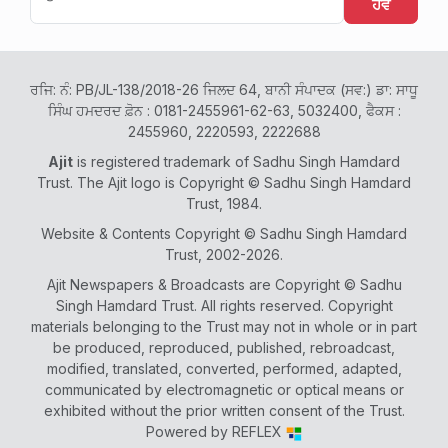
ਹੋਵੋ
ਰਜਿ: ਨੰ: PB/JL-138/2018-26 ਜਿਲਦ 64, ਬਾਨੀ ਸੰਪਾਦਕ (ਸਵ:) ਡਾ: ਸਾਧੂ
ਸਿੰਘ ਹਮਦਰਦ ਫ਼ੋਨ : 0181-2455961-62-63, 5032400, ਫੈਕਸ :
2455960, 2220593, 2222688
Ajit
is registered trademark of Sadhu Singh Hamdard
Trust. The Ajit logo is Copyright © Sadhu Singh Hamdard
Trust, 1984.
Website & Contents Copyright © Sadhu Singh Hamdard
Trust, 2002-2026.
Ajit Newspapers & Broadcasts are Copyright © Sadhu
Singh Hamdard Trust. All rights reserved. Copyright
materials belonging to the Trust may not in whole or in part
be produced, reproduced, published, rebroadcast,
modified, translated, converted, performed, adapted,
communicated by electromagnetic or optical means or
exhibited without the prior written consent of the Trust.
Powered by
REFLEX