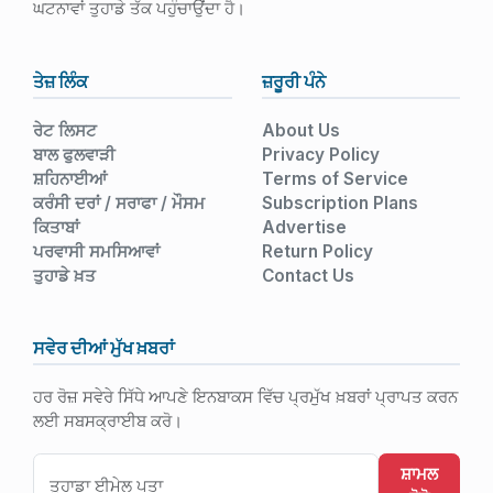
ਘਟਨਾਵਾਂ ਤੁਹਾਡੇ ਤੱਕ ਪਹੁੰਚਾਉਂਦਾ ਹੈ।
ਤੇਜ਼ ਲਿੰਕ
ਜ਼ਰੂਰੀ ਪੰਨੇ
ਰੇਟ ਲਿਸਟ
About Us
ਬਾਲ ਫੁਲਵਾੜੀ
Privacy Policy
ਸ਼ਹਿਨਾਈਆਂ
Terms of Service
ਕਰੰਸੀ ਦਰਾਂ / ਸਰਾਫਾ / ਮੌਸਮ
Subscription Plans
ਕਿਤਾਬਾਂ
Advertise
ਪਰਵਾਸੀ ਸਮਸਿਆਵਾਂ
Return Policy
ਤੁਹਾਡੇ ਖ਼ਤ
Contact Us
ਸਵੇਰ ਦੀਆਂ ਮੁੱਖ ਖ਼ਬਰਾਂ
ਹਰ ਰੋਜ਼ ਸਵੇਰੇ ਸਿੱਧੇ ਆਪਣੇ ਇਨਬਾਕਸ ਵਿੱਚ ਪ੍ਰਮੁੱਖ ਖ਼ਬਰਾਂ ਪ੍ਰਾਪਤ ਕਰਨ
ਲਈ ਸਬਸਕ੍ਰਾਈਬ ਕਰੋ।
ਸ਼ਾਮਲ