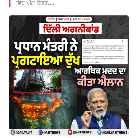
ਵਿਚ ਅੱਗ ਲੱਗਣ....