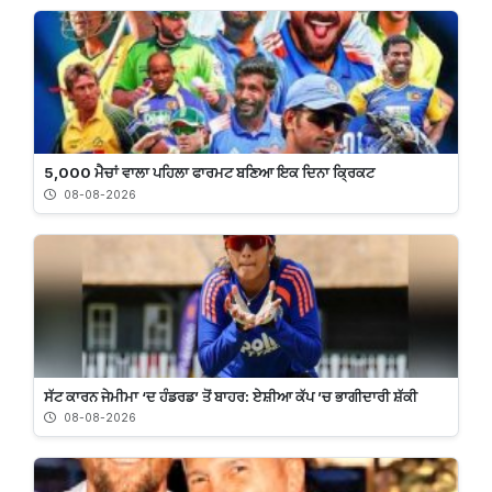
5,000 ਮੈਚਾਂ ਵਾਲਾ ਪਹਿਲਾ ਫਾਰਮਟ ਬਣਿਆ ਇਕ ਦਿਨਾ ਕ੍ਰਿਕਟ
08-08-2026
ਸੱਟ ਕਾਰਨ ਜੇਮੀਮਾ ‘ਦ ਹੰਡਰਡ’ ਤੋਂ ਬਾਹਰ: ਏਸ਼ੀਆ ਕੱਪ ’ਚ ਭਾਗੀਦਾਰੀ ਸ਼ੱਕੀ
08-08-2026