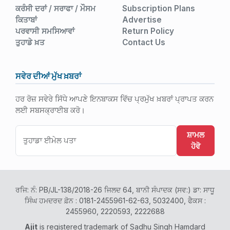
ਕਰੰਸੀ ਦਰਾਂ / ਸਰਾਫਾ / ਮੌਸਮ
Subscription Plans
ਕਿਤਾਬਾਂ
Advertise
ਪਰਵਾਸੀ ਸਮਸਿਆਵਾਂ
Return Policy
ਤੁਹਾਡੇ ਖ਼ਤ
Contact Us
ਸਵੇਰ ਦੀਆਂ ਮੁੱਖ ਖ਼ਬਰਾਂ
ਹਰ ਰੋਜ਼ ਸਵੇਰੇ ਸਿੱਧੇ ਆਪਣੇ ਇਨਬਾਕਸ ਵਿੱਚ ਪ੍ਰਮੁੱਖ ਖ਼ਬਰਾਂ ਪ੍ਰਾਪਤ ਕਰਨ
ਲਈ ਸਬਸਕ੍ਰਾਈਬ ਕਰੋ।
ਸ਼ਾਮਲ
ਹੋਵੋ
ਰਜਿ: ਨੰ: PB/JL-138/2018-26 ਜਿਲਦ 64, ਬਾਨੀ ਸੰਪਾਦਕ (ਸਵ:) ਡਾ: ਸਾਧੂ
ਸਿੰਘ ਹਮਦਰਦ ਫ਼ੋਨ : 0181-2455961-62-63, 5032400, ਫੈਕਸ :
2455960, 2220593, 2222688
Ajit
is registered trademark of Sadhu Singh Hamdard