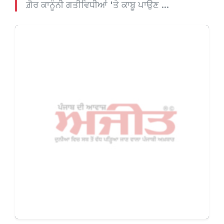
ਗ਼ੈਰ ਕਾਨੂੰਨੀ ਗਤੀਵਿਧੀਆਂ 'ਤੇ ਕਾਬੂ ਪਾਉਣ ...