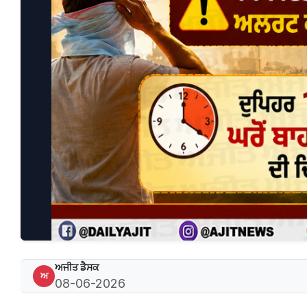
ਅਜੀਤ ਡੈਸਕ
ਅ
08-06-2026