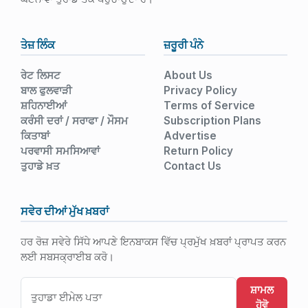
ਤੇਜ਼ ਲਿੰਕ
ਜ਼ਰੂਰੀ ਪੰਨੇ
ਰੇਟ ਲਿਸਟ
About Us
ਬਾਲ ਫੁਲਵਾੜੀ
Privacy Policy
ਸ਼ਹਿਨਾਈਆਂ
Terms of Service
ਕਰੰਸੀ ਦਰਾਂ / ਸਰਾਫਾ / ਮੌਸਮ
Subscription Plans
ਕਿਤਾਬਾਂ
Advertise
ਪਰਵਾਸੀ ਸਮਸਿਆਵਾਂ
Return Policy
ਤੁਹਾਡੇ ਖ਼ਤ
Contact Us
ਸਵੇਰ ਦੀਆਂ ਮੁੱਖ ਖ਼ਬਰਾਂ
ਹਰ ਰੋਜ਼ ਸਵੇਰੇ ਸਿੱਧੇ ਆਪਣੇ ਇਨਬਾਕਸ ਵਿੱਚ ਪ੍ਰਮੁੱਖ ਖ਼ਬਰਾਂ ਪ੍ਰਾਪਤ ਕਰਨ
ਲਈ ਸਬਸਕ੍ਰਾਈਬ ਕਰੋ।
ਸ਼ਾਮਲ
ਹੋਵੋ