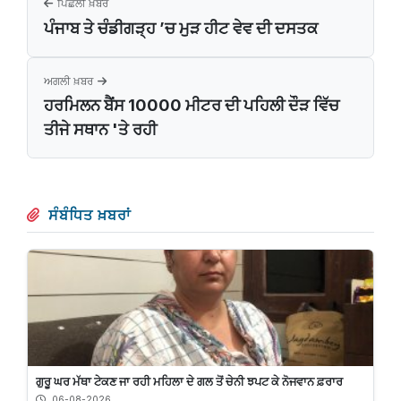
ਪਿਛਲੀ ਖ਼ਬਰ
ਪੰਜਾਬ ਤੇ ਚੰਡੀਗੜ੍ਹ ’ਚ ਮੁੜ ਹੀਟ ਵੇਵ ਦੀ ਦਸਤਕ
ਅਗਲੀ ਖ਼ਬਰ
ਹਰਮਿਲਨ ਬੈਂਸ 10000 ਮੀਟਰ ਦੀ ਪਹਿਲੀ ਦੌੜ ਵਿੱਚ
ਤੀਜੇ ਸਥਾਨ 'ਤੇ ਰਹੀ
ਸੰਬੰਧਿਤ ਖ਼ਬਰਾਂ
ਗੁਰੂ ਘਰ ਮੱਥਾ ਟੇਕਣ ਜਾ ਰਹੀ ਮਹਿਲਾ ਦੇ ਗਲ ਤੋਂ ਚੇਨੀ ਝਪਟ ਕੇ ਨੋਜਵਾਨ ਫ਼ਰਾਰ
06-08-2026