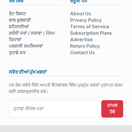
ਤੇਜ਼ ਲਿੰਕ
ਜ਼ਰੂਰੀ ਪੰਨੇ
ਰੇਟ ਲਿਸਟ
About Us
ਬਾਲ ਫੁਲਵਾੜੀ
Privacy Policy
ਸ਼ਹਿਨਾਈਆਂ
Terms of Service
ਕਰੰਸੀ ਦਰਾਂ / ਸਰਾਫਾ / ਮੌਸਮ
Subscription Plans
ਕਿਤਾਬਾਂ
Advertise
ਪਰਵਾਸੀ ਸਮਸਿਆਵਾਂ
Return Policy
ਤੁਹਾਡੇ ਖ਼ਤ
Contact Us
ਸਵੇਰ ਦੀਆਂ ਮੁੱਖ ਖ਼ਬਰਾਂ
ਹਰ ਰੋਜ਼ ਸਵੇਰੇ ਸਿੱਧੇ ਆਪਣੇ ਇਨਬਾਕਸ ਵਿੱਚ ਪ੍ਰਮੁੱਖ ਖ਼ਬਰਾਂ ਪ੍ਰਾਪਤ ਕਰਨ
ਲਈ ਸਬਸਕ੍ਰਾਈਬ ਕਰੋ।
ਸ਼ਾਮਲ
ਹੋਵੋ