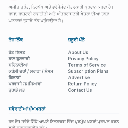
ਅਜੀਤ ਤੁਰੰਤ, ਨਿਰਪੱਖ ਅਤੇ ਭਰੋਸੇਮੰਦ ਪੱਤਰਕਾਰੀ ਪ੍ਰਦਾਨ ਕਰਦਾ ਹੈ।
ਰਾਜਾਂ, ਰਾਸ਼ਟਰੀ ਰਾਜਨੀਤੀ ਅਤੇ ਅੰਤਰਰਾਸ਼ਟਰੀ ਖੇਤਰਾਂ ਦੀਆਂ ਤਾਜ਼ਾ
ਘਟਨਾਵਾਂ ਤੁਹਾਡੇ ਤੱਕ ਪਹੁੰਚਾਉਂਦਾ ਹੈ।
ਤੇਜ਼ ਲਿੰਕ
ਜ਼ਰੂਰੀ ਪੰਨੇ
ਰੇਟ ਲਿਸਟ
About Us
ਬਾਲ ਫੁਲਵਾੜੀ
Privacy Policy
ਸ਼ਹਿਨਾਈਆਂ
Terms of Service
ਕਰੰਸੀ ਦਰਾਂ / ਸਰਾਫਾ / ਮੌਸਮ
Subscription Plans
ਕਿਤਾਬਾਂ
Advertise
ਪਰਵਾਸੀ ਸਮਸਿਆਵਾਂ
Return Policy
ਤੁਹਾਡੇ ਖ਼ਤ
Contact Us
ਸਵੇਰ ਦੀਆਂ ਮੁੱਖ ਖ਼ਬਰਾਂ
ਹਰ ਰੋਜ਼ ਸਵੇਰੇ ਸਿੱਧੇ ਆਪਣੇ ਇਨਬਾਕਸ ਵਿੱਚ ਪ੍ਰਮੁੱਖ ਖ਼ਬਰਾਂ ਪ੍ਰਾਪਤ ਕਰਨ
ਲਈ ਸਬਸਕ੍ਰਾਈਬ ਕਰੋ।