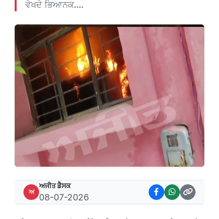
ਵੇਖਦੇ ਭਿਆਨਕ....
ਅਜੀਤ ਡੈਸਕ
ਅ
08-07-2026