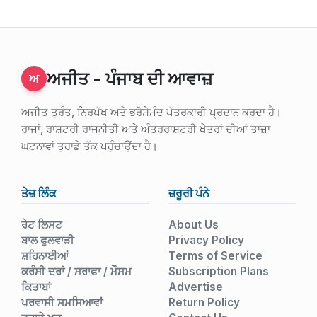
ਅਜੀਤ - ਪੰਜਾਬ ਦੀ ਆਵਾਜ਼
ਅ
ਅਜੀਤ ਤੁਰੰਤ, ਨਿਰਪੱਖ ਅਤੇ ਭਰੋਸੇਮੰਦ ਪੱਤਰਕਾਰੀ ਪ੍ਰਦਾਨ ਕਰਦਾ ਹੈ।
ਰਾਜਾਂ, ਰਾਸ਼ਟਰੀ ਰਾਜਨੀਤੀ ਅਤੇ ਅੰਤਰਰਾਸ਼ਟਰੀ ਖੇਤਰਾਂ ਦੀਆਂ ਤਾਜ਼ਾ
ਘਟਨਾਵਾਂ ਤੁਹਾਡੇ ਤੱਕ ਪਹੁੰਚਾਉਂਦਾ ਹੈ।
ਤੇਜ਼ ਲਿੰਕ
ਜ਼ਰੂਰੀ ਪੰਨੇ
ਰੇਟ ਲਿਸਟ
About Us
ਬਾਲ ਫੁਲਵਾੜੀ
Privacy Policy
ਸ਼ਹਿਨਾਈਆਂ
Terms of Service
ਕਰੰਸੀ ਦਰਾਂ / ਸਰਾਫਾ / ਮੌਸਮ
Subscription Plans
ਕਿਤਾਬਾਂ
Advertise
ਪਰਵਾਸੀ ਸਮਸਿਆਵਾਂ
Return Policy