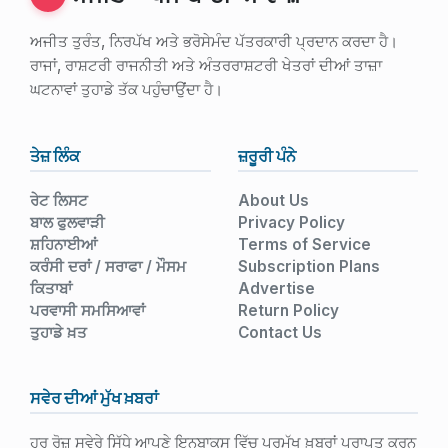
ਅਜੀਤ ਤੁਰੰਤ, ਨਿਰਪੱਖ ਅਤੇ ਭਰੋਸੇਮੰਦ ਪੱਤਰਕਾਰੀ ਪ੍ਰਦਾਨ ਕਰਦਾ ਹੈ।
ਰਾਜਾਂ, ਰਾਸ਼ਟਰੀ ਰਾਜਨੀਤੀ ਅਤੇ ਅੰਤਰਰਾਸ਼ਟਰੀ ਖੇਤਰਾਂ ਦੀਆਂ ਤਾਜ਼ਾ
ਘਟਨਾਵਾਂ ਤੁਹਾਡੇ ਤੱਕ ਪਹੁੰਚਾਉਂਦਾ ਹੈ।
ਤੇਜ਼ ਲਿੰਕ
ਜ਼ਰੂਰੀ ਪੰਨੇ
ਰੇਟ ਲਿਸਟ
About Us
ਬਾਲ ਫੁਲਵਾੜੀ
Privacy Policy
ਸ਼ਹਿਨਾਈਆਂ
Terms of Service
ਕਰੰਸੀ ਦਰਾਂ / ਸਰਾਫਾ / ਮੌਸਮ
Subscription Plans
ਕਿਤਾਬਾਂ
Advertise
ਪਰਵਾਸੀ ਸਮਸਿਆਵਾਂ
Return Policy
ਤੁਹਾਡੇ ਖ਼ਤ
Contact Us
ਸਵੇਰ ਦੀਆਂ ਮੁੱਖ ਖ਼ਬਰਾਂ
ਹਰ ਰੋਜ਼ ਸਵੇਰੇ ਸਿੱਧੇ ਆਪਣੇ ਇਨਬਾਕਸ ਵਿੱਚ ਪ੍ਰਮੁੱਖ ਖ਼ਬਰਾਂ ਪ੍ਰਾਪਤ ਕਰਨ