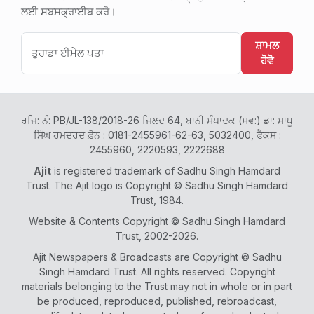
ਲਈ ਸਬਸਕ੍ਰਾਈਬ ਕਰੋ।
ਸ਼ਾਮਲ
ਹੋਵੋ
ਰਜਿ: ਨੰ: PB/JL-138/2018-26 ਜਿਲਦ 64, ਬਾਨੀ ਸੰਪਾਦਕ (ਸਵ:) ਡਾ: ਸਾਧੂ
ਸਿੰਘ ਹਮਦਰਦ ਫ਼ੋਨ : 0181-2455961-62-63, 5032400, ਫੈਕਸ :
2455960, 2220593, 2222688
Ajit
is registered trademark of Sadhu Singh Hamdard
Trust. The Ajit logo is Copyright © Sadhu Singh Hamdard
Trust, 1984.
Website & Contents Copyright © Sadhu Singh Hamdard
Trust, 2002-2026.
Ajit Newspapers & Broadcasts are Copyright © Sadhu
Singh Hamdard Trust. All rights reserved. Copyright
materials belonging to the Trust may not in whole or in part
be produced, reproduced, published, rebroadcast,