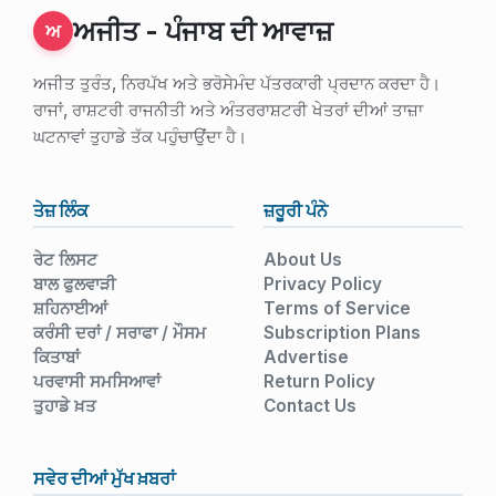
ਅਜੀਤ - ਪੰਜਾਬ ਦੀ ਆਵਾਜ਼
ਅ
ਅਜੀਤ ਤੁਰੰਤ, ਨਿਰਪੱਖ ਅਤੇ ਭਰੋਸੇਮੰਦ ਪੱਤਰਕਾਰੀ ਪ੍ਰਦਾਨ ਕਰਦਾ ਹੈ।
ਰਾਜਾਂ, ਰਾਸ਼ਟਰੀ ਰਾਜਨੀਤੀ ਅਤੇ ਅੰਤਰਰਾਸ਼ਟਰੀ ਖੇਤਰਾਂ ਦੀਆਂ ਤਾਜ਼ਾ
ਘਟਨਾਵਾਂ ਤੁਹਾਡੇ ਤੱਕ ਪਹੁੰਚਾਉਂਦਾ ਹੈ।
ਤੇਜ਼ ਲਿੰਕ
ਜ਼ਰੂਰੀ ਪੰਨੇ
ਰੇਟ ਲਿਸਟ
About Us
ਬਾਲ ਫੁਲਵਾੜੀ
Privacy Policy
ਸ਼ਹਿਨਾਈਆਂ
Terms of Service
ਕਰੰਸੀ ਦਰਾਂ / ਸਰਾਫਾ / ਮੌਸਮ
Subscription Plans
ਕਿਤਾਬਾਂ
Advertise
ਪਰਵਾਸੀ ਸਮਸਿਆਵਾਂ
Return Policy
ਤੁਹਾਡੇ ਖ਼ਤ
Contact Us
ਸਵੇਰ ਦੀਆਂ ਮੁੱਖ ਖ਼ਬਰਾਂ