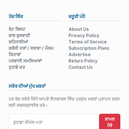
ਤੇਜ਼ ਲਿੰਕ
ਜ਼ਰੂਰੀ ਪੰਨੇ
ਰੇਟ ਲਿਸਟ
About Us
ਬਾਲ ਫੁਲਵਾੜੀ
Privacy Policy
ਸ਼ਹਿਨਾਈਆਂ
Terms of Service
ਕਰੰਸੀ ਦਰਾਂ / ਸਰਾਫਾ / ਮੌਸਮ
Subscription Plans
ਕਿਤਾਬਾਂ
Advertise
ਪਰਵਾਸੀ ਸਮਸਿਆਵਾਂ
Return Policy
ਤੁਹਾਡੇ ਖ਼ਤ
Contact Us
ਸਵੇਰ ਦੀਆਂ ਮੁੱਖ ਖ਼ਬਰਾਂ
ਹਰ ਰੋਜ਼ ਸਵੇਰੇ ਸਿੱਧੇ ਆਪਣੇ ਇਨਬਾਕਸ ਵਿੱਚ ਪ੍ਰਮੁੱਖ ਖ਼ਬਰਾਂ ਪ੍ਰਾਪਤ ਕਰਨ
ਲਈ ਸਬਸਕ੍ਰਾਈਬ ਕਰੋ।
ਸ਼ਾਮਲ
ਹੋਵੋ