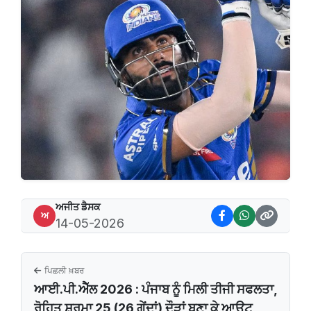
ਅਜੀਤ ਡੈਸਕ
ਅ
14-05-2026
ਪਿਛਲੀ ਖ਼ਬਰ
ਆਈ.ਪੀ.ਐੱਲ 2026 : ਪੰਜਾਬ ਨੂੰ ਮਿਲੀ ਤੀਜੀ ਸਫਲਤਾ,
ਰੋਹਿਤ ਸ਼ਰਮਾ 25 (26 ਗੇਂਦਾਂ) ਦੌੜਾਂ ਬਣਾ ਕੇ ਆਊਟ