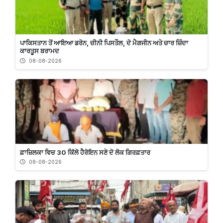
ਪਾਕਿਸਤਾਨ ਤੋਂ ਆਇਆ ਡਰੋਨ, ਚੀਨੀ ਪਿਸਤੌਲ, ਦੋ ਮੈਗਜੀਨ ਅਤੇ ਚਾਰ ਜ਼ਿੰਦਾ
ਕਾਰਤੂਸ ਬਰਾਮਦ
08-08-2026
ਫ਼ਾਜ਼ਿਲਕਾ ਵਿਚ 30 ਕਿੱਲੋ ਹੈਰੋਇਨ ਸਣੇ ਦੋ ਲੋਕ ਗਿਰਫ਼ਤਾਰ
08-08-2026