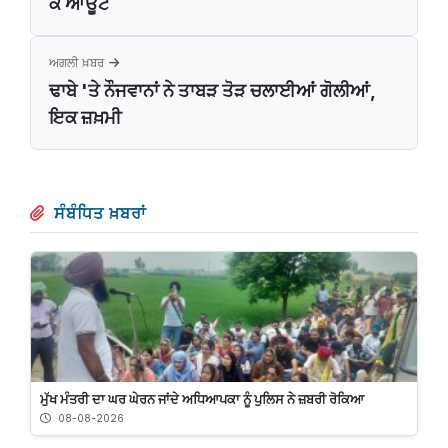
ਕੇ ਆਊਟ
ਅਗਲੀ ਖ਼ਬਰ
ਢਾਬੇ 'ਤੇ ਨੌਜਵਾਨਾਂ ਨੇ ਤਾਬੜ ਤੋੜ ਚਲਾਈਆਂ ਗੋਲੀਆਂ,
ਇਕ ਜ਼ਖ਼ਮੀ
ਸੰਬੰਧਿਤ ਖ਼ਬਰਾਂ
ਮੁੱਖ ਮੰਤਰੀ ਦਾ ਘਰ ਘੇਰਨ ਜਾਂਦੇ ਅਧਿਆਪਕਾ ਨੂੰ ਪੁਲਿਸ ਨੇ ਜ਼ਬਰੀ ਰੋਕਿਆ
08-08-2026