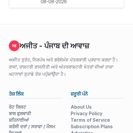
08-08-2026
ਅਜੀਤ - ਪੰਜਾਬ ਦੀ ਆਵਾਜ਼
ਅ
ਅਜੀਤ ਤੁਰੰਤ, ਨਿਰਪੱਖ ਅਤੇ ਭਰੋਸੇਮੰਦ ਪੱਤਰਕਾਰੀ ਪ੍ਰਦਾਨ ਕਰਦਾ ਹੈ।
ਰਾਜਾਂ, ਰਾਸ਼ਟਰੀ ਰਾਜਨੀਤੀ ਅਤੇ ਅੰਤਰਰਾਸ਼ਟਰੀ ਖੇਤਰਾਂ ਦੀਆਂ ਤਾਜ਼ਾ
ਘਟਨਾਵਾਂ ਤੁਹਾਡੇ ਤੱਕ ਪਹੁੰਚਾਉਂਦਾ ਹੈ।
ਤੇਜ਼ ਲਿੰਕ
ਜ਼ਰੂਰੀ ਪੰਨੇ
ਰੇਟ ਲਿਸਟ
About Us
ਬਾਲ ਫੁਲਵਾੜੀ
Privacy Policy
ਸ਼ਹਿਨਾਈਆਂ
Terms of Service
ਕਰੰਸੀ ਦਰਾਂ / ਸਰਾਫਾ / ਮੌਸਮ
Subscription Plans