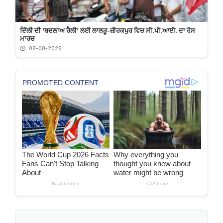
ਦਿੱਲੀ ਦੀ ‘ਬਦਲਾਅ ਰੈਲੀ’ ਲਈ ਲਾਲੜੂ-ਜ਼ੀਰਕਪੁਰ ਵਿਚ ਸੀ.ਪੀ.ਆਈ. ਦਾ ਰੋਸ
ਮਾਰਚ
08-08-2026