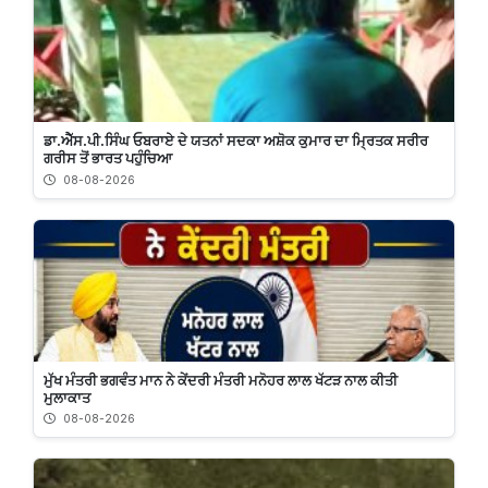
ਡਾ.ਐੱਸ.ਪੀ.ਸਿੰਘ ਓਬਰਾਏ ਦੇ ਯਤਨਾਂ ਸਦਕਾ ਅਸ਼ੋਕ ਕੁਮਾਰ ਦਾ ਮ੍ਰਿਤਕ ਸਰੀਰ
ਗਰੀਸ ਤੋਂ ਭਾਰਤ ਪਹੁੰਚਿਆ
08-08-2026
ਮੁੱਖ ਮੰਤਰੀ ਭਗਵੰਤ ਮਾਨ ਨੇ ਕੇਂਦਰੀ ਮੰਤਰੀ ਮਨੋਹਰ ਲਾਲ ਖੱਟੜ ਨਾਲ ਕੀਤੀ
ਮੁਲਾਕਾਤ
08-08-2026