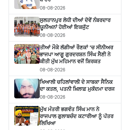
08-08-2026
ਸੁਲਤਾਨਪੁਰ ਲੋਧੀ ਦੀਆਂ ਦੋਵੇਂ ਨੰਬਰਦਾਰ
ਯੂਨੀਅਨਾਂ ਹੋਈਆਂ ਇਕਜੁੱਟ
08-08-2026
ਤੀਆਂ ਮੌਕੇ ਲੱਗੀਆਂ ਰੌਣਕਾਂ 'ਚ ਸੀਨੀਅਰ
ਭਾਜਪਾ ਆਗੂ ਗੁਰਦਰਸ਼ਨ ਸਿੰਘ ਸੈਣੀ ਨੇ
ਕੀਤੀ ਮੁੱਖ ਮਹਿਮਾਨ ਵਜੋਂ ਸ਼ਿਰਕਤ
08-08-2026
ਖਿਆਲੀ ਚਹਿਲਾਂਵਾਲੀ ਦੇ ਸਾਬਕਾ ਸੈਨਿਕ
ਦਾ ਕਤਲ, ਪਤਨੀ ਖ਼ਿਲਾਫ਼ ਮੁਕੱਦਮਾ ਦਰਜ
08-08-2026
ਮੁੱਖ ਮੰਤਰੀ ਭਗਵੰਤ ਸਿੰਘ ਮਾਨ ਨੇ
ਰਾਜਪਾਲ ਗੁਲਾਬਚੰਦ ਕਟਾਰੀਆ ਨੂੰ ਪੱਤਰ
ਲਿਖਿਆ