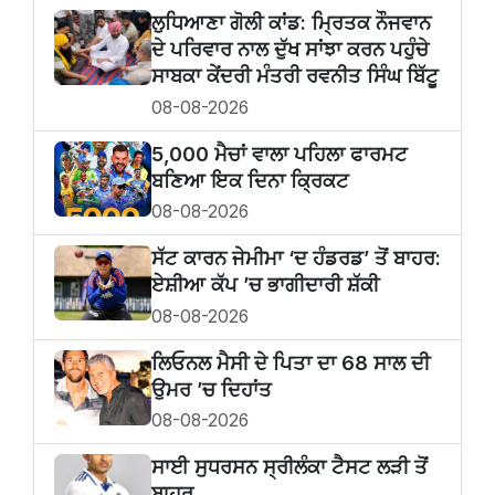
ਲੁਧਿਆਣਾ ਗੋਲੀ ਕਾਂਡ: ਮ੍ਰਿਤਕ ਨੌਜਵਾਨ
ਦੇ ਪਰਿਵਾਰ ਨਾਲ ਦੁੱਖ ਸਾਂਝਾ ਕਰਨ ਪਹੁੰਚੇ
ਸਾਬਕਾ ਕੇਂਦਰੀ ਮੰਤਰੀ ਰਵਨੀਤ ਸਿੰਘ ਬਿੱਟੂ
08-08-2026
5,000 ਮੈਚਾਂ ਵਾਲਾ ਪਹਿਲਾ ਫਾਰਮਟ
ਬਣਿਆ ਇਕ ਦਿਨਾ ਕ੍ਰਿਕਟ
08-08-2026
ਸੱਟ ਕਾਰਨ ਜੇਮੀਮਾ ‘ਦ ਹੰਡਰਡ’ ਤੋਂ ਬਾਹਰ:
ਏਸ਼ੀਆ ਕੱਪ ’ਚ ਭਾਗੀਦਾਰੀ ਸ਼ੱਕੀ
08-08-2026
ਲਿਓਨਲ ਮੈਸੀ ਦੇ ਪਿਤਾ ਦਾ 68 ਸਾਲ ਦੀ
ਉਮਰ ’ਚ ਦਿਹਾਂਤ
08-08-2026
ਸਾਈ ਸੁਧਰਸਨ ਸ੍ਰੀਲੰਕਾ ਟੈਸਟ ਲੜੀ ਤੋਂ
ਬਾਹਰ