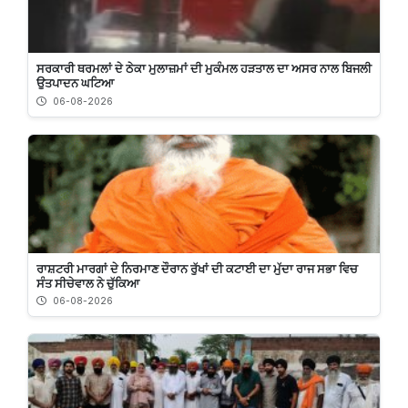
ਸਰਕਾਰੀ ਥਰਮਲਾਂ ਦੇ ਠੇਕਾ ਮੁਲਾਜ਼ਮਾਂ ਦੀ ਮੁਕੰਮਲ ਹੜਤਾਲ ਦਾ ਅਸਰ ਨਾਲ ਬਿਜਲੀ
ਉਤਪਾਦਨ ਘਟਿਆ
06-08-2026
ਰਾਸ਼ਟਰੀ ਮਾਰਗਾਂ ਦੇ ਨਿਰਮਾਣ ਦੌਰਾਨ ਰੁੱਖਾਂ ਦੀ ਕਟਾਈ ਦਾ ਮੁੱਦਾ ਰਾਜ ਸਭਾ ਵਿਚ
ਸੰਤ ਸੀਚੇਵਾਲ ਨੇ ਚੁੱਕਿਆ
06-08-2026