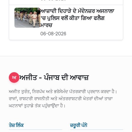
ਆਜ਼ਾਦੀ ਦਿਹਾੜੇ ਦੇ ਮੱਦੇਨਜ਼ਰ ਅਜਨਾਲਾ
'ਚ ਪੁਲਿਸ ਵਲੋਂ ਕੀਤਾ ਗਿਆ ਫਲੈਗ
ਮਾਰਚ
06-08-2026
ਅਜੀਤ - ਪੰਜਾਬ ਦੀ ਆਵਾਜ਼
ਅ
ਅਜੀਤ ਤੁਰੰਤ, ਨਿਰਪੱਖ ਅਤੇ ਭਰੋਸੇਮੰਦ ਪੱਤਰਕਾਰੀ ਪ੍ਰਦਾਨ ਕਰਦਾ ਹੈ।
ਰਾਜਾਂ, ਰਾਸ਼ਟਰੀ ਰਾਜਨੀਤੀ ਅਤੇ ਅੰਤਰਰਾਸ਼ਟਰੀ ਖੇਤਰਾਂ ਦੀਆਂ ਤਾਜ਼ਾ
ਘਟਨਾਵਾਂ ਤੁਹਾਡੇ ਤੱਕ ਪਹੁੰਚਾਉਂਦਾ ਹੈ।
ਤੇਜ਼ ਲਿੰਕ
ਜ਼ਰੂਰੀ ਪੰਨੇ