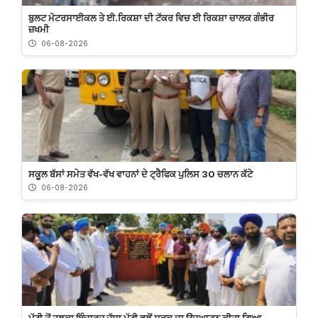
ਬੁਲਟ ਮੋਟਰਸਾਈਕਲ ਤੇ ਈ.ਰਿਕਸ਼ਾ ਦੀ ਟੱਕਰ ਵਿਚ ਈ ਰਿਕਸ਼ਾ ਚਾਲਕ ਗੰਭੀਰ
ਜ਼ਖਮੀ
06-08-2026
ਸਕੂਲ ਬੱਸਾਂ ਸਮੇਤ ਵੱਖ-ਵੱਖ ਵਾਹਨਾਂ ਦੇ ਟ੍ਰੈਫਿਕ ਪੁਲਿਸ 30 ਚਲਾਨ ਕੱਟੇ
06-08-2026