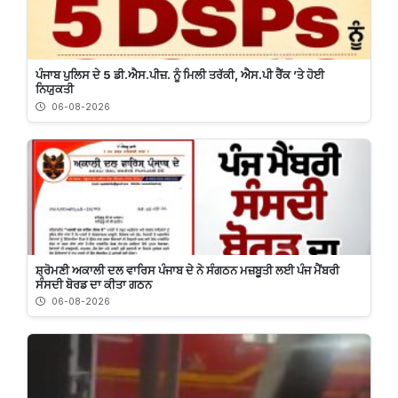
ਪੰਜਾਬ ਪੁਲਿਸ ਦੇ 5 ਡੀ.ਐਸ.ਪੀਜ਼. ਨੂੰ ਮਿਲੀ ਤਰੱਕੀ, ਐਸ.ਪੀ ਰੈਂਕ ’ਤੇ ਹੋਈ
ਨਿਯੁਕਤੀ
06-08-2026
ਸ਼੍ਰੋਮਣੀ ਅਕਾਲੀ ਦਲ ਵਾਰਿਸ ਪੰਜਾਬ ਦੇ ਨੇ ਸੰਗਠਨ ਮਜ਼ਬੂਤੀ ਲਈ ਪੰਜ ਮੈਂਬਰੀ
ਸੰਸਦੀ ਬੋਰਡ ਦਾ ਕੀਤਾ ਗਠਨ
06-08-2026