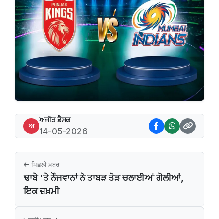
ਅਜੀਤ ਡੈਸਕ
ਅ
14-05-2026
ਪਿਛਲੀ ਖ਼ਬਰ
ਢਾਬੇ 'ਤੇ ਨੌਜਵਾਨਾਂ ਨੇ ਤਾਬੜ ਤੋੜ ਚਲਾਈਆਂ ਗੋਲੀਆਂ,
ਇਕ ਜ਼ਖ਼ਮੀ