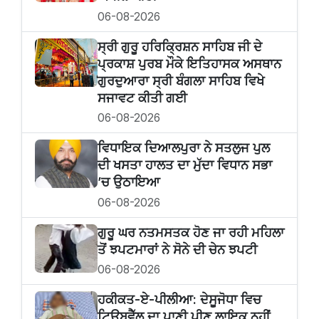
06-08-2026
ਸ੍ਰੀ ਗੁਰੂ ਹਰਿਕ੍ਰਿਸ਼ਨ ਸਾਹਿਬ ਜੀ ਦੇ
ਪ੍ਰਕਾਸ਼ ਪੁਰਬ ਮੌਕੇ ਇਤਿਹਾਸਕ ਅਸਥਾਨ
ਗੁਰਦੁਆਰਾ ਸ੍ਰੀ ਬੰਗਲਾ ਸਾਹਿਬ ਵਿਖੇ
ਸਜਾਵਟ ਕੀਤੀ ਗਈ
06-08-2026
ਵਿਧਾਇਕ ਦਿਆਲਪੁਰਾ ਨੇ ਸਤਲੁਜ ਪੁਲ
ਦੀ ਖਸਤਾ ਹਾਲਤ ਦਾ ਮੁੱਦਾ ਵਿਧਾਨ ਸਭਾ
’ਚ ਉਠਾਇਆ
06-08-2026
ਗੁਰੂ ਘਰ ਨਤਮਸਤਕ ਹੋਣ ਜਾ ਰਹੀ ਮਹਿਲਾ
ਤੋਂ ਝਪਟਮਾਰਾਂ ਨੇ ਸੋਨੇ ਦੀ ਚੇਨ ਝਪਟੀ
06-08-2026
ਹਕੀਕਤ-ਏ-ਪੀਲੀਆ: ਦੇਸੂਜੋਧਾ ਵਿਚ
ਟਿਊਬਵੈੱਲ ਦਾ ਪਾਣੀ ਪੀਣ ਲਾਇਕ ਨਹੀਂ,