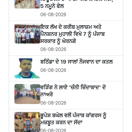
5 ਨਮੂਨੇ ਫੇਲ
06-08-2026
ਇਕ ਲੱਖ ਦੇ ਕਰੀਬ ਮੁਲਾਜ਼ਮ ਅਤੇ
ਪੈਨਸ਼ਨਰ ਮੁਹਾਲੀ ਵਿਖੇ 7 ਨੂੰ ਪੰਜਾਬ
ਸਰਕਾਰ ਨੂੰ ਘੇਰਨਗੇ
06-08-2026
ਬਠਿੰਡਾ ਦੇ 19 ਸਾਲਾਂ ਨੌਜਵਾਨ ਦਾ ਕਤਲ
06-08-2026
ਵੜਿੰਗ ਨੇ ਲਾਏ 'ਚੰਨੀ ਜ਼ਿੰਦਾਬਾਦ' ਦੇ
ਨਾਅਰੇ
06-08-2026
ਭੂਪੇਸ਼ ਬਘੇਲ ਵਲੋਂ ਪੰਜਾਬ ਕਾਂਗਰਸ ਨੂੰ
ਮਜ਼ਬੂਤ ਕਰਨ ਦਾ ਸੱਦਾ
06-08-2026