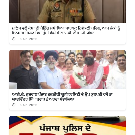
ਪੁਲਿਸ ਵਲੋ ਕੇਸਾ ਦੀ ਪੈਡਿੰਗ ਸਮੀਖਿਆ ਸਾਰਥਕ ਨਿਵੇਕਲੀ ਪਹਿਲ, ਆਮ ਲੋਕਾਂ ਨੂੰ
ਇਨਸਾਫ਼ ਮਿਲਣ ਵਿਚ ਹੁੰਦੀ ਵੱਡੀ ਮੱਦਦ- ਡੀ. ਐਸ. ਪੀ. ਗੱਬਰ
06-08-2026
ਆਈ.ਕੇ. ਗੁਜਰਾਲ ਪੰਜਾਬ ਤਕਨੀਕੀ ਯੂਨੀਵਰਸਿਟੀ ਦੇ ਉਪ ਕੁਲਪਤੀ ਵਜੋਂ ਡਾ.
ਯਾਦਵਿੰਦਰ ਸਿੰਘ ਬਰਾੜ ਨੇ ਅਹੁਦਾ ਸੰਭਾਲਿਆ
06-08-2026