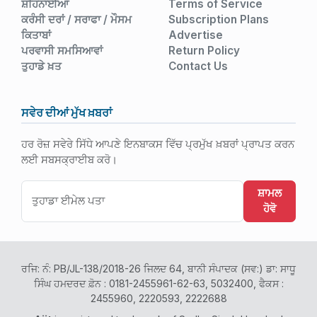
ਸ਼ਹਿਨਾਈਆਂ
Terms of Service
ਕਰੰਸੀ ਦਰਾਂ / ਸਰਾਫਾ / ਮੌਸਮ
Subscription Plans
ਕਿਤਾਬਾਂ
Advertise
ਪਰਵਾਸੀ ਸਮਸਿਆਵਾਂ
Return Policy
ਤੁਹਾਡੇ ਖ਼ਤ
Contact Us
ਸਵੇਰ ਦੀਆਂ ਮੁੱਖ ਖ਼ਬਰਾਂ
ਹਰ ਰੋਜ਼ ਸਵੇਰੇ ਸਿੱਧੇ ਆਪਣੇ ਇਨਬਾਕਸ ਵਿੱਚ ਪ੍ਰਮੁੱਖ ਖ਼ਬਰਾਂ ਪ੍ਰਾਪਤ ਕਰਨ
ਲਈ ਸਬਸਕ੍ਰਾਈਬ ਕਰੋ।
ਸ਼ਾਮਲ
ਹੋਵੋ
ਰਜਿ: ਨੰ: PB/JL-138/2018-26 ਜਿਲਦ 64, ਬਾਨੀ ਸੰਪਾਦਕ (ਸਵ:) ਡਾ: ਸਾਧੂ
ਸਿੰਘ ਹਮਦਰਦ ਫ਼ੋਨ : 0181-2455961-62-63, 5032400, ਫੈਕਸ :
2455960, 2220593, 2222688